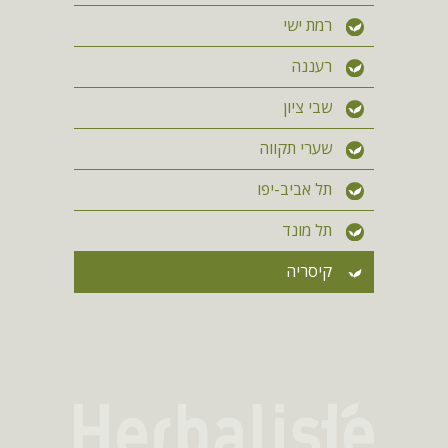
רמת ישי
רעננה
שבי ציון
שערי תקווה
תל אביב-יפו
תל מונד
קיסריה