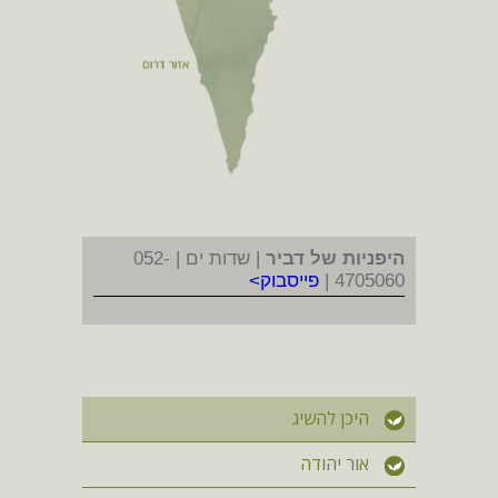
היפניות של דביר
| שדות ים | 052-
4705060 |
פייסבוק>
היכן להשיג
אור יהודה