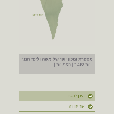
מספרת ומכון יופי של משה וליפז חנני
| ישי סנטר | רמת ישי |
היכן להשיג
אור יהודה