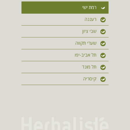
רמת ישי
רעננה
שבי ציון
שערי תקווה
תל אביב-יפו
תל מונד
קיסריה