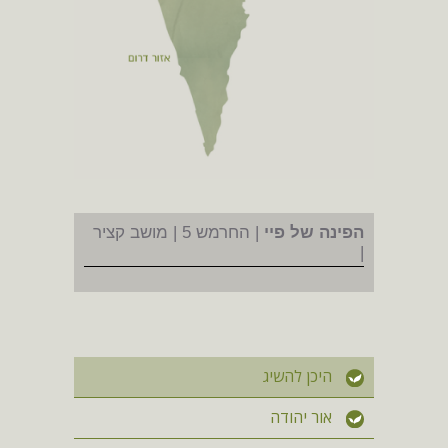
הפינה של פיי
| החרמש 5 | מושב קציר
|
היכן להשיג
אור יהודה