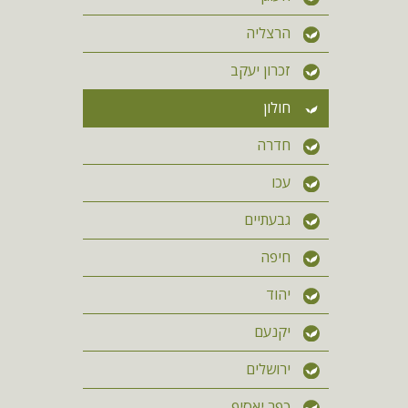
הרצליה
זכרון יעקב
חולון
חדרה
עכו
גבעתיים
חיפה
יהוד
יקנעם
ירושלים
כפר יאסיף