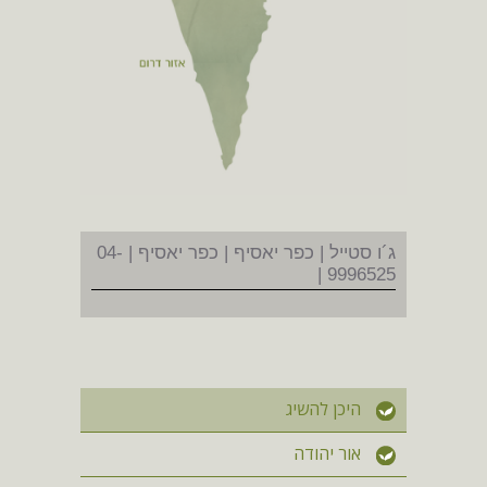
ג´ו סטייל | כפר יאסיף | כפר יאסיף | 04-
9996525 |
היכן להשיג
אור יהודה