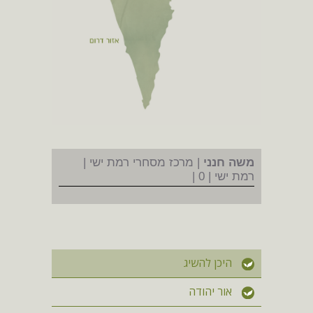
משה חנני
| מרכז מסחרי רמת ישי |
רמת ישי | 0 |
היכן להשיג
אור יהודה