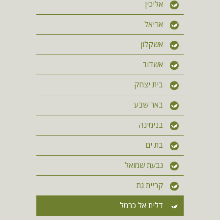
אליכין
אריאל
אשקלון
אשדוד
בית יצחק
באר שבע
בנימינה
בת ים
גבעת שמואל
קריית גת
דלית אל כרמל