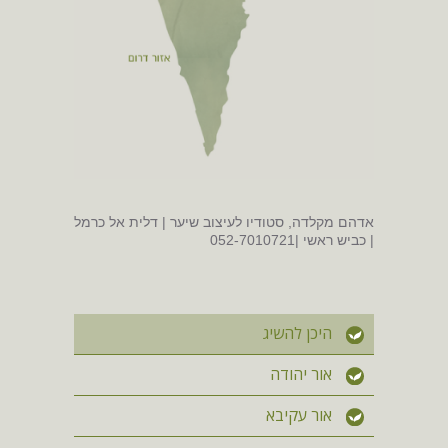
אדהם מקלדה, סטודיו לעיצוב שיער | דלית אל כרמל
| כביש ראשי |052-7010721
היכן להשיג
אור יהודה
אור עקיבא